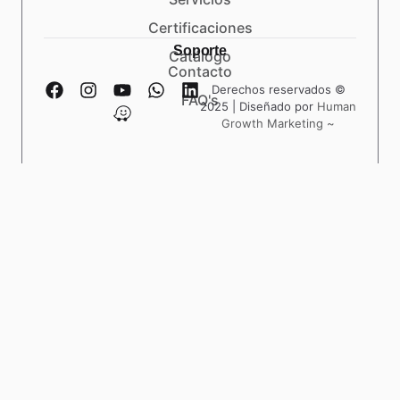
Certificaciones
Soporte
Catálogo
Contacto
Derechos reservados ©
FAQ's
2025 | Diseñado por
Human
Growth Marketing ~