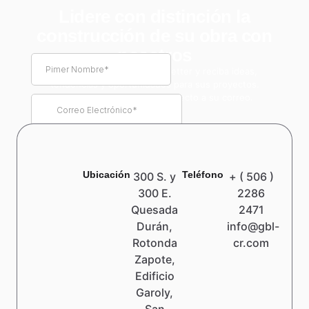
Lidere con distinción la
construcción de su obra con
nosotros
Suscríbase a nuestro newsletter y reciba ideas,
tendencias y oportunidades para sus proyectos.
Información de valor real, directo a su correo.
Ubicación
Teléfono
300 S. y
+ ( 506 )
300 E.
2286
Quesada
2471
Durán,
info@gbl-
Rotonda
cr.com
Zapote,
Edificio
Garoly,
San