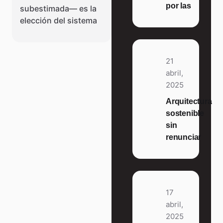
por las
subestimada— es la
elección del sistema
21
abril,
2025
Arquitectura
sostenible
sin
renunciar
17
abril,
2025