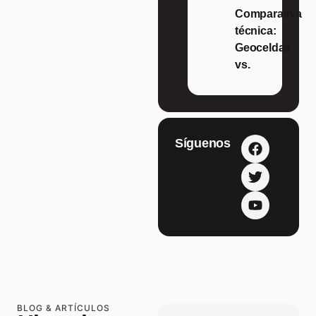
Comparativa
técnica:
Geoceldas
vs.
Síguenos
BLOG & ARTÍCULOS