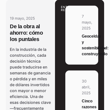
ENTRADAS
RECIENTES
7
19 mayo, 2025
mayo,
De la obra al
2025
ahorro: cómo
Geoceldas
los puntales
y
sostenibilidad:
En la industria de la
construyendo
construcción, cada
decisión técnica
puede traducirse en
semanas de ganancia
o pérdida y en miles
30
de dólares invertidos
abril,
con mayor o menor
2025
eficiencia. Una de
Cinco
esas decisiones clave
razones
—frecuentemente