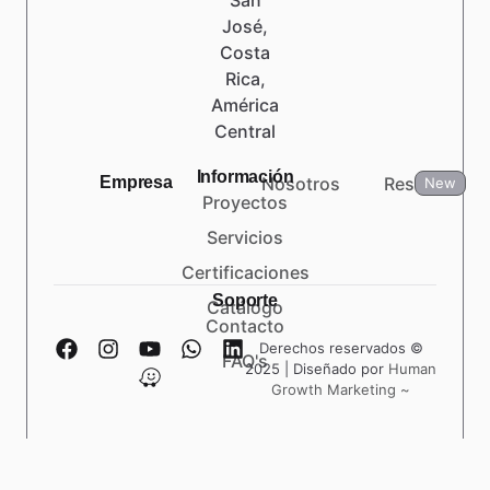
José,
Costa
Rica,
América
Central
Información
Empresa
Nosotros
Reseñas
New
Proyectos
Servicios
Certificaciones
Soporte
Catálogo
Contacto
Derechos reservados ©
FAQ's
2025 | Diseñado por
Human
Growth Marketing ~