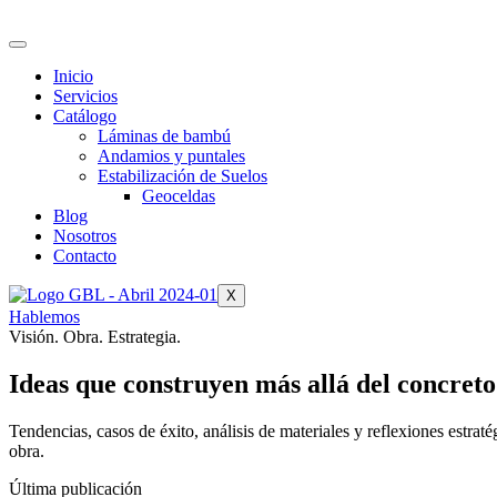
Inicio
Servicios
Catálogo
Láminas de bambú
Andamios y puntales
Estabilización de Suelos
Geoceldas
Blog
Nosotros
Contacto
X
Hablemos
Visión. Obra. Estrategia.
Ideas que construyen más allá del concreto
Tendencias, casos de éxito, análisis de materiales y reflexiones estr
obra.
Última publicación