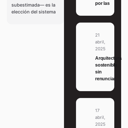
por las
subestimada— es la
elección del sistema
21
abril,
2025
Arquitectura
sostenible
sin
renunciar
17
abril,
2025