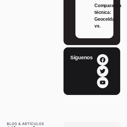
Comparativa
técnica:
Geoceldas
vs.
Síguenos
BLOG & ARTÍCULOS