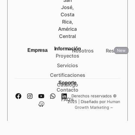
José,
Costa
Rica,
América
Central
Información
Empresa
Nosotros
Reseñas
New
Proyectos
Servicios
Certificaciones
Soporte
Catálogo
Contacto
Derechos reservados ©
FAQ's
2025 | Diseñado por
Human
Growth Marketing ~