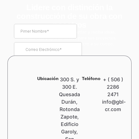
Lidere con distinción la
construcción de su obra con
nosotros
Suscríbase a nuestro newsletter y reciba ideas,
tendencias y oportunidades para sus proyectos.
Información de valor real, directo a su correo.
Ubicación
Teléfono
300 S. y
+ ( 506 )
300 E.
2286
Quesada
2471
Durán,
info@gbl-
Rotonda
cr.com
Zapote,
Edificio
Garoly,
San