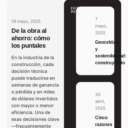
ENTRADAS
RECIENTES
7
19 mayo, 2025
mayo,
De la obra al
2025
ahorro: cómo
Geoceldas
los puntales
y
sostenibilidad:
En la industria de la
construyendo
construcción, cada
decisión técnica
puede traducirse en
semanas de ganancia
o pérdida y en miles
30
de dólares invertidos
abril,
con mayor o menor
2025
eficiencia. Una de
Cinco
esas decisiones clave
razones
—frecuentemente