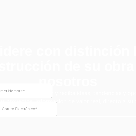
idere con distinción 
strucción de su obra
nosotros
a nuestro newsletter y reciba ideas, tendencias y o
us proyectos. Información de valor real, directo a su 