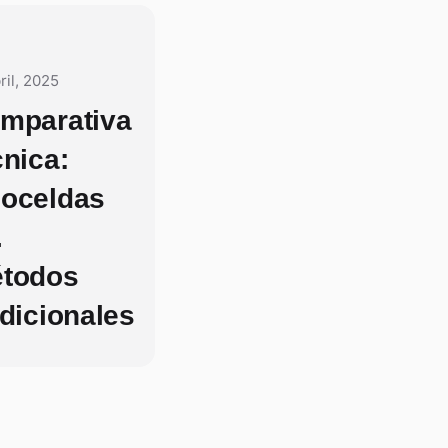
ril, 2025
mparativa
cnica:
oceldas
.
todos
adicionales