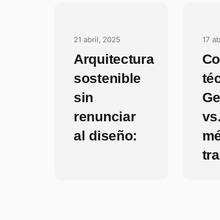
21 abril, 2025
17 ab
Arquitectura
Co
sostenible
té
sin
Ge
renunciar
vs
al diseño:
mé
tr